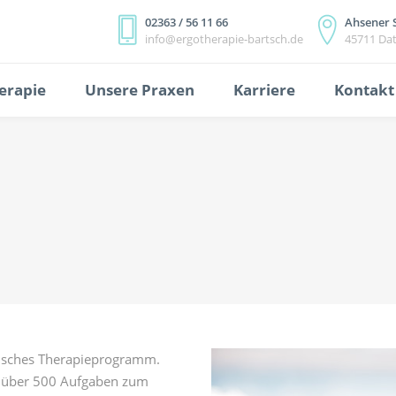
02363 / 56 11 66
Ahsener 
info@ergotherapie-bartsch.de
45711 Dat
erapie
Unsere Praxen
Karriere
Kontakt
gisches Therapieprogramm.
t über 500 Aufgaben zum