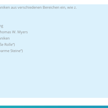
hniken aus verschiedenen Bereichen ein, wie z.
ng
 Thomas W. Myers
hniken
ße Rolle“)
arme Steine“)